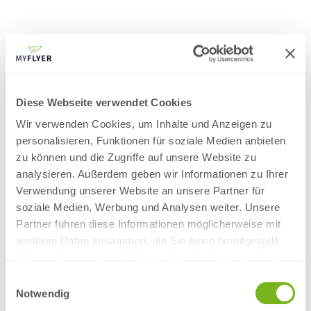
LASSEN SIE SICH INSPIRIEREN:
Jedes Projekt bringt individuelle Anforderungen mit sich. Ob
aufmerksamkeitsstarke POS-Materialien, festliche
Druckprodukte für Weihnachten, wirkungsvolle Wahlwerbung
Diese Webseite verwendet Cookies
oder eine professionelle Geschäftsausstattung – wir entwickeln
passgenaue Drucklösungen für unterschiedlichste
Wir verwenden Cookies, um Inhalte und Anzeigen zu
Einsatzbereiche. Lassen Sie sich inspirieren und entdecken Sie
personalisieren, Funktionen für soziale Medien anbieten
unsere Themenwelten mit Ideen, Produkten und Leistungen für
zu können und die Zugriffe auf unsere Website zu
Ihren Bedarf.
analysieren. Außerdem geben wir Informationen zu Ihrer
Verwendung unserer Website an unsere Partner für
soziale Medien, Werbung und Analysen weiter. Unsere
Partner führen diese Informationen möglicherweise mit
tung
Weihnachten
Werbetechnik
Point of Sale
W
weiteren Daten zusammen, die Sie ihnen bereitgestellt
haben oder die sie im Rahmen Ihrer Nutzung der Dienste
gesammelt haben.
Einwilligungsauswahl
Notwendig