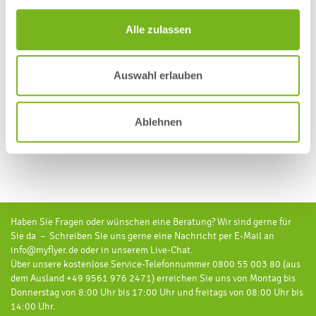
Bestimmen Sie Ihre Liefer- und Rechnungsadresse und wählen
Sie eine Zahlart aus. Sie haben die Möglichkeit noch einmal Ihre
Alle zulassen
Bestellung zu prüfen und dann verbindlich zu bestellen.
Auswahl erlauben
8. Daten hochladen
Nach dem Abschluss Ihrer Bestellung können Sie Ihre
Ablehnen
Druckdaten einfach & bequem hochladen. (Bitte beachten Sie die
entsprechenden Datenvorgaben zu Ihrem bestelltem Artikel.)
Haben Sie Fragen oder wünschen eine Beratung? Wir sind gerne für
Sie da – Schreiben Sie uns gerne eine Nachricht per E-Mail an
info@myflyer.de oder in unserem Live-Chat.
Über unsere kostenlose Service-Telefonnummer 0800 55 003 80 (aus
dem Ausland +49 9561 976 2471) erreichen Sie uns von Montag bis
Donnerstag von 8:00 Uhr bis 17:00 Uhr und freitags von 08:00 Uhr bis
14:00 Uhr.