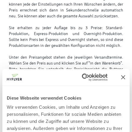
können jede der Einstellungen nach Ihren Wünschen ändern, der
Preis errechnet sich dann in Sekundenschnelle automatisch
neu. Sie können aber auch die gesamte Auswahl zurücksetzen.
Sie erhalten zu jeder Auflage bis zu 3 Preise: Standard-
Produktion, Express-Produktion und Overnight-Produktion.
Sollte kein Preis bei Express und Overnight stehen, so sind diese
Produktionsarten in der gewählten Konfiguration nicht möglich.
Unter den Preisangebot stehen die jeweiligen Versandtermine.
Wählen Sie den Preis aus und klicken Sie auf "in den Warenkorb".
Bitte beachten Sie unterhalb der Preisübersicht die Buttons
Datenblatt und Angebot drucken.
3. Warenkorb
Diese Webseite verwendet Cookies
Klicken Sie rechts, ganz oben auf den Warenkorb, hier ist Ihre
Wir verwenden Cookies, um Inhalte und Anzeigen zu
Bestellung abgelegt.
personalisieren, Funktionen für soziale Medien anbieten
zu können und die Zugriffe auf unsere Website zu
4. Zur Bestellübersicht
analysieren. Außerdem geben wir Informationen zu Ihrer