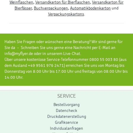
Weinflaschen
,
Versandkarton für Bierflaschen
,
Versandkarton für
Bierfässer
,
Buchverpackungen
,
Automatikbodenkarton
und
Verpackungskartons
.
Haben Sie Fragen oder wünschen eine Beratung? Wir sind gerne für
Sie da – Schreiben Sie uns gerne eine Nachricht per E-Mail an
info@myflyer.de oder in unserem Live-Chat.
Über unsere kostenlose Service-Telefonnummer 0800 55 003 80 (aus
dem Ausland +49 9561 976 2471) erreichen Sie uns von Montag bis
Donnerstag von 8:00 Uhr bis 17:00 Uhr und freitags von 08:00 Uhr bis
14:00 Uhr.
SERVICE
Bestellvorgang
Datencheck
Druckdatenerstellung
Grafikservice
Individualanfragen