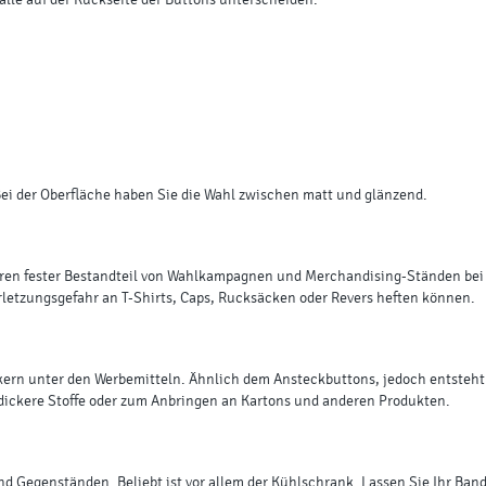
alle auf der Rückseite der Buttons unterscheiden:
 Bei der Oberfläche haben Sie die Wahl zwischen matt und glänzend.
ahren fester Bestandteil von Wahlkampagnen und Merchandising-Ständen bei 
erletzungsgefahr an T-Shirts, Caps, Rucksäcken oder Revers heften können.
kern unter den Werbemitteln. Ähnlich dem Ansteckbuttons, jedoch entsteht n
 dickere Stoffe oder zum Anbringen an Kartons und anderen Produkten.
d Gegenständen. Beliebt ist vor allem der Kühlschrank. Lassen Sie Ihr Ba