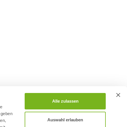
Alle zulassen
le
 geben
Auswahl erlauben
ien,