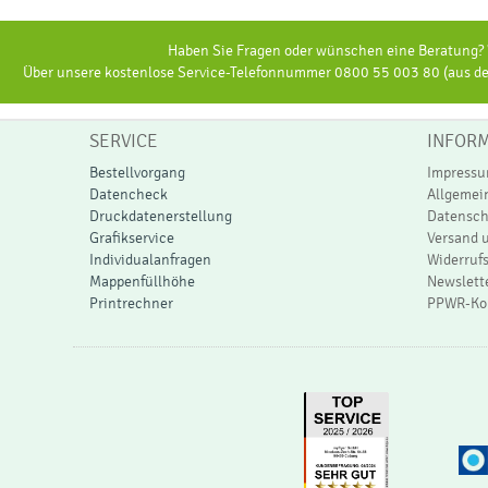
Haben Sie Fragen oder wünschen eine Beratung? W
Über unsere kostenlose Service-Telefonnummer 0800 55 003 80 (aus dem
SERVICE
INFOR
Bestellvorgang
Impress
Datencheck
Allgemei
Druckdatenerstellung
Datensch
Grafikservice
Versand 
Individualanfragen
Widerruf
Mappenfüllhöhe
Newslett
Printrechner
PPWR-Kon