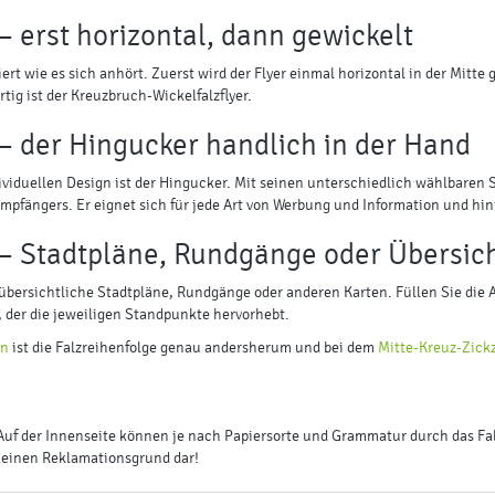
– erst horizontal, dann gewickelt
iert wie es sich anhört. Zuerst wird der Flyer einmal horizontal in der Mitte 
tig ist der Kreuzbruch-Wickelfalzflyer.
 – der Hingucker handlich in der Hand
ividuellen Design ist der Hingucker. Mit seinen unterschiedlich wählbaren S
mpfängers. Er eignet sich für jede Art von Werbung und Information und hin
 – Stadtpläne, Rundgänge oder Übersic
ür übersichtliche Stadtpläne, Rundgänge oder anderen Karten. Füllen Sie die
, der die jeweiligen Standpunkte hervorhebt.
rn
ist die Falzreihenfolge genau andersherum und bei dem
Mitte-Kreuz-Zickz
Auf der Innenseite können je nach Papiersorte und Grammatur durch das Fa
 keinen Reklamationsgrund dar!