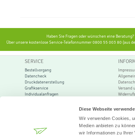
Haben Sie Fragen oder wünschen eine Beratung? W
Über unsere kostenlose Service-Telefonnummer 0800 55 003 80 (aus dem
SERVICE
INFOR
Bestellvorgang
Impress
Datencheck
Allgemei
Druckdatenerstellung
Datensch
Grafikservice
Versand 
Individualanfragen
Widerruf
Mappenfüllhöhe
Newslett
Printrechner
PPWR-Kon
Diese Webseite verwende
Wir verwenden Cookies, um
Medien anbieten zu können
wir Informationen zu Ihre