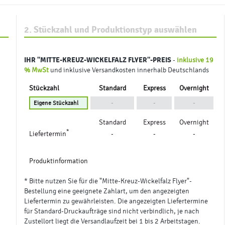
2. Stückzahl und Produktionstyp auswählen
IHR
"MITTE-KREUZ-WICKELFALZ FLYER"
-PREIS
-
inklusive 19
% MwSt
und inklusive Versandkosten innerhalb Deutschlands
Stückzahl
Standard
Express
Overnight
-
-
-
Standard
Express
Overnight
*
Liefertermin
-
-
-
Produktinformation
* Bitte nutzen Sie für die "Mitte-Kreuz-Wickelfalz Flyer"-
Bestellung eine geeignete Zahlart, um den angezeigten
Liefertermin zu gewährleisten. Die angezeigten Liefertermine
für Standard-Druckaufträge sind nicht verbindlich, je nach
Zustellort liegt die Versandlaufzeit bei 1 bis 2 Arbeitstagen.