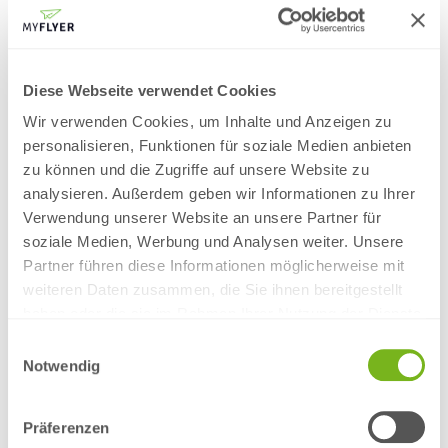
2. Stückzahl und Produktionstyp auswählen
Diese Webseite verwendet Cookies
IHR
"SPEISEKARTEN GEHEFTET "
-PREIS
-
inklusive 19 % MwSt
und inklusive Versandkosten innerhalb Deutschlands
Wir verwenden Cookies, um Inhalte und Anzeigen zu
personalisieren, Funktionen für soziale Medien anbieten
Stückzahl
Standard
Express
Overnight
zu können und die Zugriffe auf unsere Website zu
168,60 €
213,71 €
10
-
analysieren. Außerdem geben wir Informationen zu Ihrer
176,10 €
222,80 €
15
-
Verwendung unserer Website an unsere Partner für
183,61 €
231,90 €
20
-
soziale Medien, Werbung und Analysen weiter. Unsere
191,13 €
241,02 €
25
-
Partner führen diese Informationen möglicherweise mit
228,75 €
286,59 €
50
-
weiteren Daten zusammen, die Sie ihnen bereitgestellt
303,77 €
377,61 €
100
-
haben oder die sie im Rahmen Ihrer Nutzung der Dienste
gesammelt haben.
514,16 €
619,31 €
250
-
Einwilligungsauswahl
Notwendig
757,40 €
917,68 €
500
-
-
-
-
Präferenzen
Standard
Express
Overnight