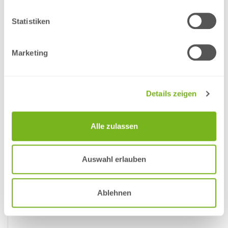
*
Liefertermin
17.08.2026
13.08.2026
12.08.2026
(voraussichtlich)
**
Datenabgabe
07.08.2026, 11:00 Uhr
Statistiken
Produktinformation
Marketing
3. in den Warenkorb legen
Details zeigen
Alle zulassen
Auswahl erlauben
Ablehnen