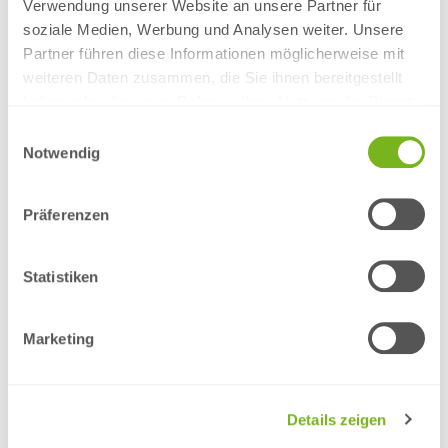
Verwendung unserer Website an unsere Partner für
Ihre Druckdaten können Sie nach Auftragsabgabe bzw. Kauf
soziale Medien, Werbung und Analysen weiter. Unsere
dieses Artikels hochladen.
Partner führen diese Informationen möglicherweise mit
weiteren Daten zusammen, die Sie ihnen bereitgestellt
haben oder die sie im Rahmen Ihrer Nutzung der Dienste
gesammelt haben.
Einwilligungsauswahl
Beschreibung
Medien
Notwendig
myflyer.de druckt Ihnen
Präferenzen
individuelle Tischaufsteller!
Statistiken
Ob auf Ihrer Theke, den Tischen oder am Servicepunkt
Ihrer Gastronomie oder Ihres Hotels –
Tischaufsteller
können besondere Angebote genau dort
Marketing
kommunizieren, wo Ihre Gäste sind. Lassen Sie
Tischaufsteller drucken und bewerben Sie auf diese
Weise saisonale Angebote, spezielle Wochenangebote
oder besondere Getränke und anstehende Events. So
Details zeigen
können Sie Lust auf mehr machen und Kunden über
Ihre individuellen Aktionen informieren.