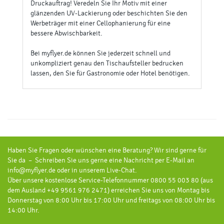
Druckauftrag! Veredeln Sie Ihr Motiv mit einer
glänzenden UV-Lackierung oder beschichten Sie den
Werbeträger mit einer Cellophanierung für eine
bessere Abwischbarkeit.
Bei myflyer.de können Sie jederzeit schnell und
unkompliziert genau den Tischaufsteller bedrucken
lassen, den Sie für Gastronomie oder Hotel benötigen.
Haben Sie Fragen oder wünschen eine Beratung? Wir sind gerne für
Sie da – Schreiben Sie uns gerne eine Nachricht per E-Mail an
info@myflyer.de oder in unserem Live-Chat.
Über unsere kostenlose Service-Telefonnummer 0800 55 003 80 (aus
dem Ausland +49 9561 976 2471) erreichen Sie uns von Montag bis
Donnerstag von 8:00 Uhr bis 17:00 Uhr und freitags von 08:00 Uhr bis
14:00 Uhr.