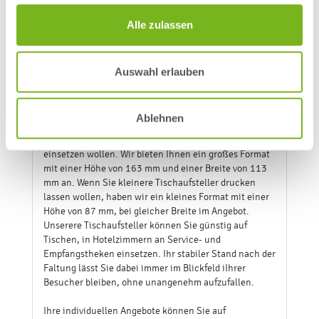
Lassen Sie Ihre
Alle zulassen
Tischaufsteller drucken und
dort wirken, wo Ihre Kunden
Auswahl erlauben
sind.
Bei myflyer.de können Sie
Tischaufsteller günstig
Ablehnen
drucken
lassen. Sie entscheiden, welches Format am
besten auf dem Platz funktioniert, an dem Sie dieses
einsetzen wollen. Wir bieten Ihnen ein großes Format
mit einer Höhe von 163 mm und einer Breite von 113
mm an. Wenn Sie kleinere Tischaufsteller drucken
lassen wollen, haben wir ein kleines Format mit einer
Höhe von 87 mm, bei gleicher Breite im Angebot.
Unserere Tischaufsteller können Sie günstig auf
Tischen, in Hotelzimmern an Service- und
Empfangstheken einsetzen. Ihr stabiler Stand nach der
Faltung lässt Sie dabei immer im Blickfeld iIhrer
Besucher bleiben, ohne unangenehm aufzufallen.
Ihre individuellen Angebote können Sie auf