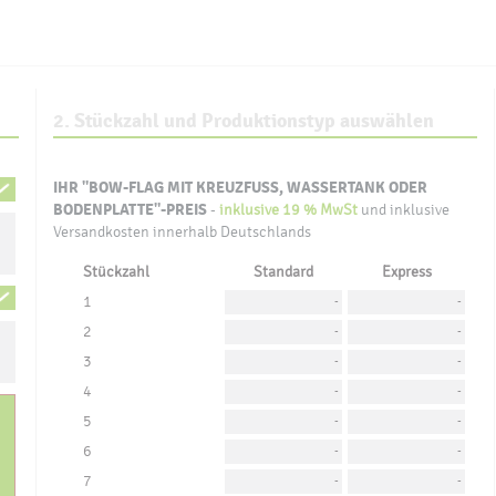
2. Stückzahl und Produktionstyp auswählen
IHR
"BOW-FLAG MIT KREUZFUSS, WASSERTANK ODER B
ODENPLATTE"
-PREIS
-
inklusive 19 % MwSt
und inklusive
Versandkosten innerhalb Deutschlands
Stückzahl
Standard
Express
1
-
-
2
-
-
3
-
-
4
-
-
5
-
-
6
-
-
7
-
-