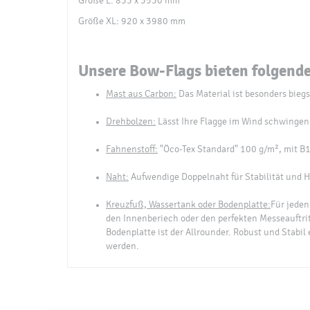
Größe L: 833 x 3530 mm
Größe XL: 920 x 3980 mm
Unsere Bow-Flags bieten folgende
Mast aus Carbon:
Das Material ist besonders biegs
Drehbolzen:
Lässt Ihre Flagge im Wind schwingen 
Fahnenstoff:
"Öco-Tex Standard" 100 g/m², mit B1-
Naht:
Aufwendige Doppelnaht für Stabilität und H
Kreuzfuß, Wassertank oder Bodenplatte:
Für jeden
den Innenberiech oder den perfekten Messeauftritt
Bodenplatte ist der Allrounder. Robust und Stabil
werden.