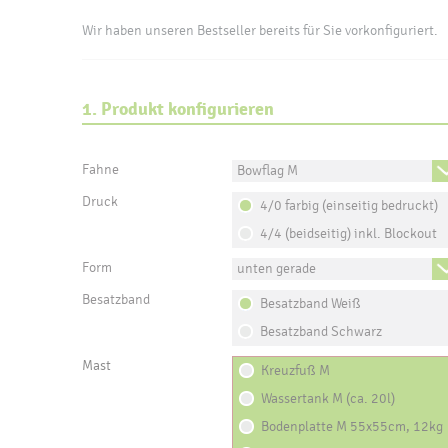
Wir haben unseren Bestseller bereits für Sie vorkonfiguriert.
1. Produkt konfigurieren
Fahne
Bowflag M
Druck
4/0 farbig (einseitig bedruckt)
4/4 (beidseitig) inkl. Blockout
Form
unten gerade
Besatzband
Besatzband Weiß
Besatzband Schwarz
Mast
Kreuzfuß M
Wassertank M (ca. 20l)
Bodenplatte M 55x55cm, 12kg