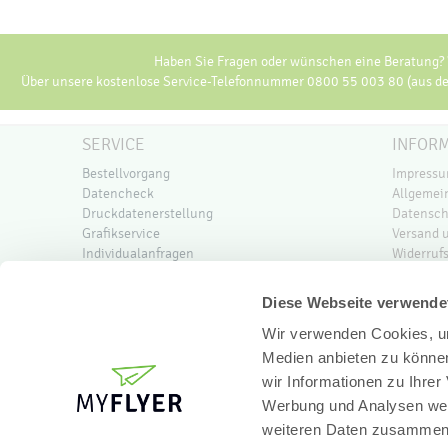
Haben Sie Fragen oder wünschen eine Beratung? W
Über unsere kostenlose Service-Telefonnummer 0800 55 003 80 (aus dem
SERVICE
INFOR
Bestellvorgang
Impress
Datencheck
Allgemei
Druckdatenerstellung
Datensch
Grafikservice
Versand 
Individualanfragen
Widerruf
Mappenfüllhöhe
Newslett
Printrechner
PPWR-Kon
Diese Webseite verwende
Wir verwenden Cookies, um
Medien anbieten zu können
wir Informationen zu Ihre
Werbung und Analysen weit
weiteren Daten zusammen, 