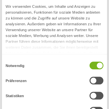
134,44 €
4
Wir verwenden Cookies, um Inhalte und Anzeigen zu
155,69 €
5
personalisieren, Funktionen für soziale Medien anbieten
280,64 €
10
zu können und die Zugriffe auf unsere Website zu
401,39 €
15
analysieren. Außerdem geben wir Informationen zu Ihrer
525,02 €
20
Verwendung unserer Website an unsere Partner für
646,67 €
soziale Medien, Werbung und Analysen weiter. Unsere
25
Partner führen diese Informationen möglicherweise mit
-
weiteren Daten zusammen, die Sie ihnen bereitgestellt
Standard
haben oder die sie im Rahmen Ihrer Nutzung der Dienste
*
Liefertermin
13.08.2026
gesammelt haben.
Einwilligungsauswahl
(voraussichtlich)
**
Datenabgabe
10.08.2026, 11:00 Uhr
Notwendig
Produktinformation
* Bitte nutzen Sie für die "City Light Poster "-Bestellung eine
Präferenzen
geeignete Zahlart, um den angezeigten Liefertermin zu
gewährleisten. Die angezeigten Liefertermine für Standard-
Druckaufträge sind nicht verbindlich, je nach Zustellort liegt die
Statistiken
Versandlaufzeit bei 1 bis 2 Arbeitstagen.
* * Bitte beachten Sie, dass sich bei einer Datenabgabe nach