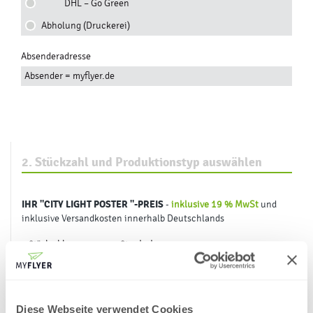
DHL – Go Green
Abholung (Druckerei)
Absenderadresse
Absender = myflyer.de
2. Stückzahl und Produktionstyp auswählen
IHR
"CITY LIGHT POSTER "
-PREIS
-
inklusive 19 % MwSt
und
inklusive Versandkosten innerhalb Deutschlands
Stückzahl
Standard
57,06 €
1
82,82 €
2
108,62 €
3
Diese Webseite verwendet Cookies