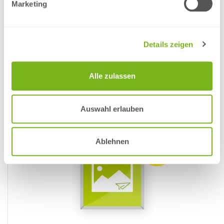
Marketing
11:00 Uhr oder bei fehlerhaften Daten sich der Drucktermin bei
Standardpapieren um einen weiteren Werktag verschiebt. Bei
Recycling, Gras- und Naturpapieren sowie Design Offset kann
sich der Termin auch länger verschieben, da diese Papiere nur
Details zeigen
einmal pro Woche produziert werden.
3. in den Warenkorb legen
Alle zulassen
Auswahl erlauben
Ablehnen