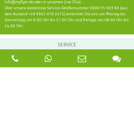
info@myflyer.de oder in unserem Live-Chat.
Über unsere kostenlose Service-Telefonnummer 0800 55 003 80 (aus
dem Ausland +49 9561 976 2471) erreichen Sie uns von Montag bis
Donnerstag von 8:00 Uhr bis 17:00 Uhr und freitags von 08:00 Uhr bis
14:00 Uhr.
SERVICE
Bestellvorgang
Datencheck
Druckdatenerstellung
Grafikservice
Individualanfragen
Mappenfüllhöhe
Printrechner
INFORMATIONEN
Impressum
Allgemeine Geschäftsbedingungen
Datenschutz