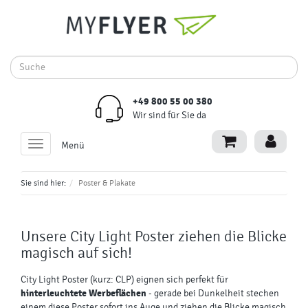
+49 800 55 00 380
Wir sind für Sie da
Toggle
Menü
navigation
Sie sind hier:
Poster & Plakate
Unsere
City Light Poster
ziehen die Blicke
magisch auf sich!
City Light Poster (kurz: CLP) eignen sich perfekt für
hinterleuchtete Werbeflächen
- gerade bei Dunkelheit stechen
einem diese Poster sofort ins Auge und ziehen die Blicke magisch