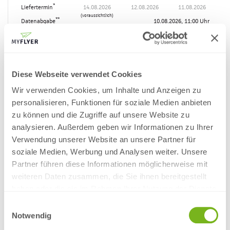
*
Liefertermin
14.08.2026
12.08.2026
11.08.2026
(voraussichtlich)
**
Datenabgabe
10.08.2026, 11:00 Uhr
Produktinformation
* Bitte nutzen Sie für die "Eintrittskarten "-Bestellung eine
geeignete Zahlart, um den angezeigten Liefertermin zu
Diese Webseite verwendet Cookies
gewährleisten. Die angezeigten Liefertermine für Standard-
Druckaufträge sind nicht verbindlich, je nach Zustellort liegt die
Wir verwenden Cookies, um Inhalte und Anzeigen zu
Versandlaufzeit bei 1 bis 2 Arbeitstagen.
personalisieren, Funktionen für soziale Medien anbieten
zu können und die Zugriffe auf unsere Website zu
* * Bitte beachten Sie, dass sich bei einer Datenabgabe nach
analysieren. Außerdem geben wir Informationen zu Ihrer
11:00 Uhr oder bei fehlerhaften Daten sich der Drucktermin bei
Standardpapieren um einen weiteren Werktag verschiebt. Bei
Verwendung unserer Website an unsere Partner für
Recycling, Gras- und Naturpapieren sowie Design Offset kann
soziale Medien, Werbung und Analysen weiter. Unsere
sich der Termin auch länger verschieben, da diese Papiere nur
Partner führen diese Informationen möglicherweise mit
einmal pro Woche produziert werden.
weiteren Daten zusammen, die Sie ihnen bereitgestellt
haben oder die sie im Rahmen Ihrer Nutzung der Dienste
3. in den Warenkorb legen
gesammelt haben.
Einwilligungsauswahl
Notwendig