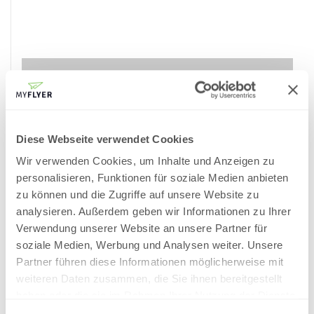
in den Warenkorb legen
PRODUKTINFORMATIONEN
Versand und Kosten
Diese Webseite verwendet Cookies
Angebot / Preisübersicht
Wir verwenden Cookies, um Inhalte und Anzeigen zu
Netto-Preise
personalisieren, Funktionen für soziale Medien anbieten
Fragen zum Artikel
zu können und die Zugriffe auf unsere Website zu
analysieren. Außerdem geben wir Informationen zu Ihrer
Verwendung unserer Website an unsere Partner für
DATENBLÄTTER & DRUCKVORLAGEN
soziale Medien, Werbung und Analysen weiter. Unsere
Datenblatt anzeigen
Partner führen diese Informationen möglicherweise mit
weiteren Daten zusammen, die Sie ihnen bereitgestellt
haben oder die sie im Rahmen Ihrer Nutzung der Dienste
Upload-Hinweis:
Ihre Druckdaten können Sie nach Auftragsabgabe bzw. Kauf
gesammelt haben.