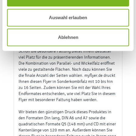
**
Datenabgabe
10.08.2026, 11:00 Uhr
Produktinformation
Auswahl erlauben
* Bitte nutzen Sie für die "Kombiwickelfalz Flyer"-Bestellung eine
geeignete Zahlart, um den angezeigten Liefertermin zu
gewährleisten. Die angezeigten Liefertermine für Standard-
Ablehnen
Druckaufträge sind nicht verbindlich, je nach Zustellort liegt die
Versandlaufzeit bei 1 bis 2 Arbeitstagen.
* * Bitte beachten Sie, dass sich bei einer Datenabgabe nach
11:00 Uhr oder bei fehlerhaften Daten sich der Drucktermin bei
Standardpapieren um einen weiteren Werktag verschiebt. Bei
Recycling, Gras- und Naturpapieren sowie Design Offset kann
sich der Termin auch länger verschieben, da diese Papiere nur
einmal pro Woche produziert werden.
3. in den Warenkorb legen