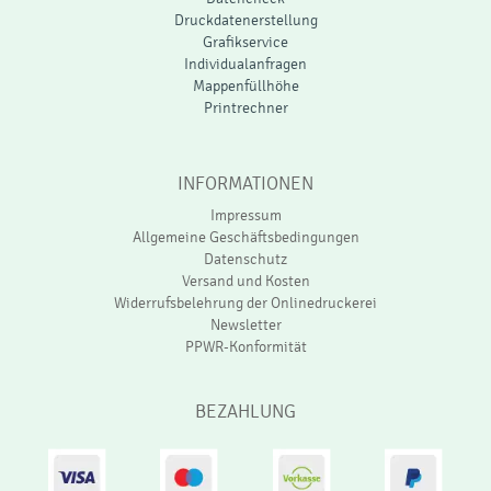
Sie suchen für Ihren Druck eine kreative Falzung?
Einen Flyer, der hervorsticht durch seine besondere
Faltung? Dann ist die Sonderkombifalzung genau die
richtige Variante für Sie. Wir drucken Ihnen diese
Kombination aus Wickel- und Parallelfalz in genau der
Auflage, die Sie benötigen. Denn mit diesem Flyer in
besonderer Faltung fallen Sie schon bei der Auslage
der Druckprodukte auf.
Parallel- und Wickelfalz in
Kombination: viel Platz auf
dem Flyer mit besonderer
Falzung!
Schon die besondere Faltung bietet Ihrem Gestalter
viel Platz für die zu präsentierenden Informationen.
Die Kombination von Parallel- und Wickelfalz eröffnet
viele zu gestaltende Flächen. Noch dazu können Sie
die finale Anzahl der Seiten wählen. myflyer.de druckt
Ihnen diesen Flyer in Sonderkombifalz mit 10 bis hin
zu 16 Seiten. Zudem können Sie mit der Wahl Ihres