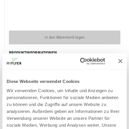
UPS – CO₂-neutral
DHL – Go Green
Abholung (Druckerei)
Absenderadresse
Absender = myflyer.de
2. Stückzahl und Produktionstyp auswählen
Diese Webseite verwendet Cookies
Wir verwenden Cookies, um Inhalte und Anzeigen zu
IHR
"KOMBIWICKELFALZ FLYER"
-PREIS
-
inklusive 19 % MwSt
personalisieren, Funktionen für soziale Medien anbieten
und inklusive Versandkosten innerhalb Deutschlands
zu können und die Zugriffe auf unsere Website zu
analysieren. Außerdem geben wir Informationen zu Ihrer
Stückzahl
Standard
Express
Overnight
Verwendung unserer Website an unsere Partner für
102,05 €
112,36 €
1
-
soziale Medien, Werbung und Analysen weiter. Unsere
122,12 €
133,80 €
100
-