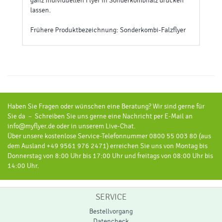
Fragen zum Artikel
DATENBLÄTTER & DRUCKVORLAGEN
Datenblatt anzeigen (PDF)
Upload-Hinweis:
Ihre Druckdaten können Sie nach Auftragsabgabe bzw. Kauf
dieses Artikels hochladen.
Beschreibung
Medien
Flyer mit besonderer
Falzung: Der
Kombiwickelfalz-Flyer!