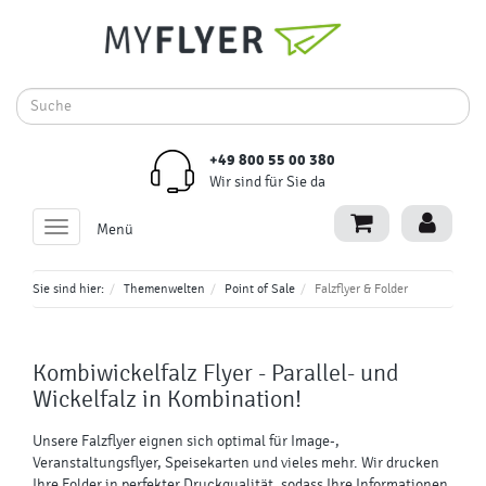
+49 800 55 00 380
Wir sind für Sie da
Toggle
Menü
navigation
Sie sind hier:
Themenwelten
Point of Sale
Falzflyer & Folder
Kombiwickelfalz Flyer
- Parallel- und
Wickelfalz in Kombination!
Unsere Falzflyer eignen sich optimal für Image-,
Veranstaltungsflyer, Speisekarten und vieles mehr. Wir drucken
Ihre Folder in perfekter Druckqualität, sodass Ihre Informationen