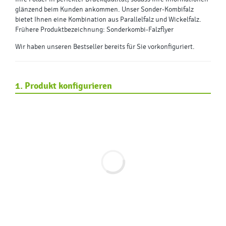
glänzend beim Kunden ankommen. Unser Sonder-Kombifalz
bietet Ihnen eine Kombination aus Parallelfalz und Wickelfalz.
Frühere Produktbezeichnung: Sonderkombi-Falzflyer
Wir haben unseren Bestseller bereits für Sie vorkonfiguriert.
1. Produkt konfigurieren
Endformat
DIN A6 (105 x 148 mm)
Ausrichtung
Hochformat
Querformat
Papier
135g Bilderdruck