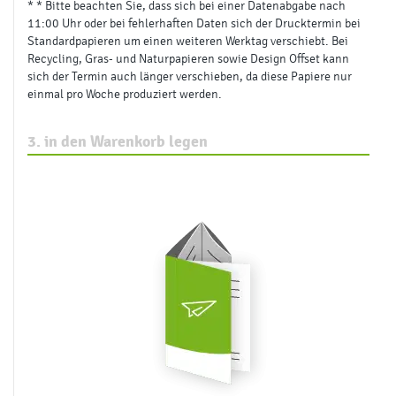
SERVICE UND OPTIONEN
Banderolieren
ohne Banderolieren
Belegexemplar
ohne Belegexemplar
Klima-Projekt
Wiederaufforstung
VERSAND
Lieferverteiler
ohne
Versandart