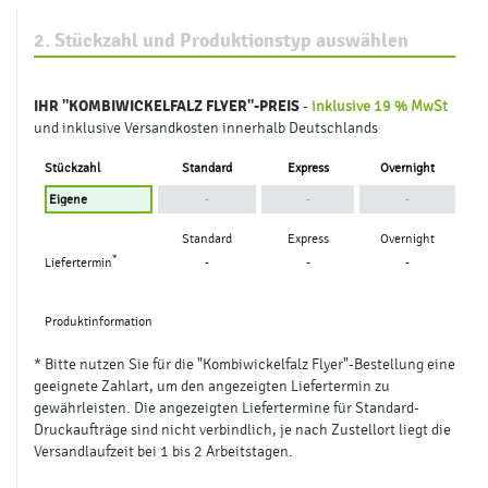
Papierart
glänzend
matt
Farbigkeit
4/4 farbig (Euroskala)
Seitenzahl
12 Seiten
Veredelung
keine Veredelung
Falzart
Mitte-Wickelfalz
Sorten
1 Sorte