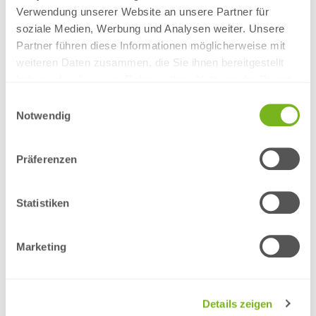
Verwendung unserer Website an unsere Partner für
2. Stückzahl und Produktionstyp auswählen
soziale Medien, Werbung und Analysen weiter. Unsere
Partner führen diese Informationen möglicherweise mit
IHR
"CAD PLOTS "
-PREIS
-
inklusive 19 % MwSt
und inklusive
weiteren Daten zusammen, die Sie ihnen bereitgestellt
Versandkosten innerhalb Deutschlands
haben oder die sie im Rahmen Ihrer Nutzung der Dienste
Stückzahl
Standard
Express
Overnight
gesammelt haben.
Einwilligungsauswahl
Notwendig
-
-
-
Standard
Express
Overnight
*
Liefertermin
-
-
-
Präferenzen
Produktinformation
Statistiken
3. in den Warenkorb legen
Marketing
Details zeigen