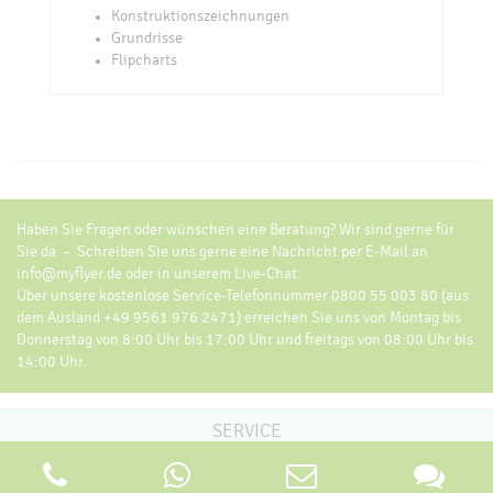
Konstruktionszeichnungen
Grundrisse
Flipcharts
Haben Sie Fragen oder wünschen eine Beratung? Wir sind gerne für
Sie da – Schreiben Sie uns gerne eine Nachricht per E-Mail an
info@myflyer.de oder in unserem Live-Chat.
Über unsere kostenlose Service-Telefonnummer 0800 55 003 80 (aus
dem Ausland +49 9561 976 2471) erreichen Sie uns von Montag bis
Donnerstag von 8:00 Uhr bis 17:00 Uhr und freitags von 08:00 Uhr bis
14:00 Uhr.
SERVICE
Bestellvorgang
Datencheck