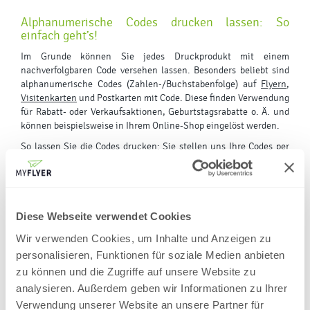
Alphanumerische Codes drucken lassen: So
einfach geht’s!
Im Grunde können Sie jedes Druckprodukt mit einem
nachverfolgbaren Code versehen lassen. Besonders beliebt sind
alphanumerische Codes (Zahlen-/Buchstabenfolge) auf
Flyern
,
Visitenkarten
und
Postkarten mit Code
. Diese finden Verwendung
für Rabatt- oder Verkaufsaktionen, Geburtstagsrabatte o. Ä. und
können beispielsweise in Ihrem Online-Shop eingelöst werden.
So lassen Sie die Codes drucken: Sie stellen uns Ihre Codes per
Tabelle zur Verfügung – wir wickeln den fachgerechten Druck ab.
Mehr ist nicht zu tun! Sollten Sie dennoch unsicher sein oder
gedruckte Codes zum ersten Mal in Auftrag geben, rufen Sie doch
einfach unsere Hotline an. Wir freuen uns auf Ihre Anfrage!
Diese Webseite verwendet Cookies
Wir verwenden Cookies, um Inhalte und Anzeigen zu
Welche Arten von Codes kann man online bei
personalisieren, Funktionen für soziale Medien anbieten
myflyer.de drucken lassen?
zu können und die Zugriffe auf unsere Website zu
Bei uns können Sie jede Art von Code auf Ihre Produkte drucken
analysieren. Außerdem geben wir Informationen zu Ihrer
lassen. Eine Übersicht aller möglichen Varianten können Sie hier
Verwendung unserer Website an unsere Partner für