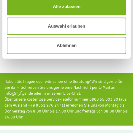
Ihnen hierfür eine Vielzahl an Konfigurationsmöglichkeiten an
Alle zulassen
und stehen gerne mit Rat und Tat zur Seite, wenn es um die
Übermittlung Ihrer Codes an unsere Online-Druckerei geht.
Auswahl erlauben
Jetzt weitere Infos einholen und codierte Druckprodukte
bestellen!
Ablehnen
Blog von MyFlyer.de
- inspirieren, gestalten & drucken
Haben Sie Fragen oder wünschen eine Beratung? Wir sind gerne für
Sie da – Schreiben Sie uns gerne eine Nachricht per E-Mail an
info@myflyer.de oder in unserem Live-Chat.
Über unsere kostenlose Service-Telefonnummer 0800 55 003 80 (aus
dem Ausland +49 9561 976 2471) erreichen Sie uns von Montag bis
Donnerstag von 8:00 Uhr bis 17:00 Uhr und freitags von 08:00 Uhr bis
14:00 Uhr.