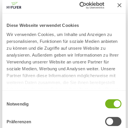
eigenen Corporate Design oder mit individuellen
Druckelementen machen sie zusätzlich eine gute Figur. Die
Gestaltung kann sich dabei über das gesamte Registerblatt
erstrecken oder nur über einzelne Taben und Trennblätter.
Gedruckt wird üblicherweise in den Formaten DIN A4 oder DIN
Diese Webseite verwendet Cookies
A5; die Anzahl der Taben reicht von 5 bis 12. Eine Besonderheit
Wir verwenden Cookies, um Inhalte und Anzeigen zu
aus unserer
Online-Druckerei
: Für Register nutzen wir
personalisieren, Funktionen für soziale Medien anbieten
ausschließlich den nachhaltigen Druck auf 100 %
Recyclingpapier.
zu können und die Zugriffe auf unsere Website zu
analysieren. Außerdem geben wir Informationen zu Ihrer
Hier geht’s zum Register-Konfigurator!
Verwendung unserer Website an unsere Partner für
soziale Medien, Werbung und Analysen weiter. Unsere
Präsentationsmappen: große Auswahl zu
Partner führen diese Informationen möglicherweise mit
günstigen Preisen
weiteren Daten zusammen, die Sie ihnen bereitgestellt
haben oder die sie im Rahmen Ihrer Nutzung der Dienste
Präsentationsmappen
in bester Qualität machen Eindruck. Sie
gesammelt haben.
Einwilligungsauswahl
können genutzt werden, um eigene Unterlagen zu bündeln oder
Notwendig
aber um Materialien an Kunden und Partner weiterzugeben. Da
macht eine individuelle Gestaltung oder ein Druck im eigenen
Unternehmensdesign mehr als Sinn! Präsentationsmappen gibt
Präferenzen
es in sehr vielen vorgefertigten Varianten und Füllhöhen, sodass