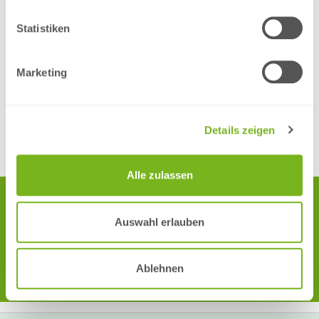
zu jederzeit garantiert ist, dass alle Ihre Unterlagen Platz haben.
Übrigens: Bei Myflyer nehmen wir gerne auch Ihre Wünsche für
Statistiken
individuelle Mappen auf!
Klicken Sie hier und schauen Sie sich doch mal bei unseren
Marketing
Präsentationsmappen um!
Blog von MyFlyer.de - inspirieren, gestalten & drucken
Details zeigen
Alle zulassen
Haben Sie Fragen oder wünschen eine Beratung? Wir sind gerne für
Sie da – Schreiben Sie uns gerne eine Nachricht per E-Mail an
Auswahl erlauben
info@myflyer.de oder in unserem Live-Chat.
Über unsere kostenlose Service-Telefonnummer 0800 55 003 80 (aus
dem Ausland +49 9561 976 2471) erreichen Sie uns von Montag bis
Ablehnen
Donnerstag von 8:00 Uhr bis 17:00 Uhr und freitags von 08:00 Uhr bis
14:00 Uhr.