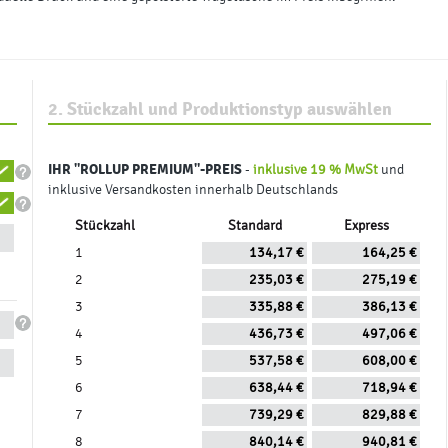
2. Stückzahl und Produktionstyp auswählen
IHR
"ROLLUP PREMIUM"
-PREIS
-
inklusive 19 % MwSt
und
inklusive Versandkosten innerhalb Deutschlands
Stückzahl
Standard
Express
1
134,17 €
164,25 €
2
235,03 €
275,19 €
3
335,88 €
386,13 €
4
436,73 €
497,06 €
5
537,58 €
608,00 €
6
638,44 €
718,94 €
7
739,29 €
829,88 €
8
840,14 €
940,81 €