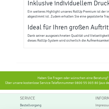
Inklusive individuellem Druc
Ein weiteres Highlight unseres RollUp Premium ist der in
abgestimmt ist. Zudem erhalten Sie eine gepolsterte Tra
Ideal für Ihren großen Auftrit
Dank seiner ausgezeichneten Qualität und Vielseitigkeit
dieses RollUp-System wird sicherlich die Aufmerksamkeit 
Haben Sie Fragen oder wünschen eine Beratung? W
Über unsere kostenlose Service-Telefonnummer 0800 55 003 80 (aus dem
SERVICE
INFOR
Bestellvorgang
Impress