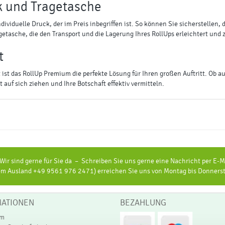
k und Tragetasche
dividuelle Druck, der im Preis inbegriffen ist. So können Sie sicherstellen
getasche, die den Transport und die Lagerung Ihres RollUps erleichtert und 
t
 ist das RollUp Premium die perfekte Lösung für Ihren großen Auftritt. Ob 
auf sich ziehen und Ihre Botschaft effektiv vermitteln.
ir sind gerne für Sie da – Schreiben Sie uns gerne eine Nachricht per E-Ma
 Ausland +49 9561 976 2471) erreichen Sie uns von Montag bis Donnerstag
MATIONEN
BEZAHLUNG
um