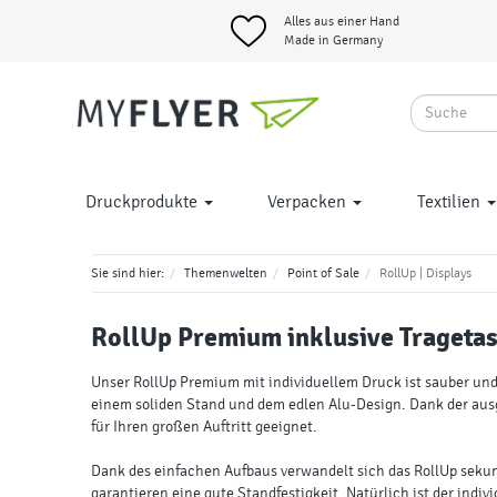
Alles aus einer Hand
Made in Germany
Druckprodukte
Verpacken
Textilien
Sie sind hier:
Themenwelten
Point of Sale
RollUp | Displays
RollUp Premium
inklusive Trageta
Unser RollUp Premium mit individuellem Druck ist sauber und
einem soliden Stand und dem edlen Alu-Design. Dank der ausge
für Ihren großen Auftritt geeignet.
Dank des einfachen Aufbaus verwandelt sich das RollUp sekund
garantieren eine gute Standfestigkeit. Natürlich ist der indiv