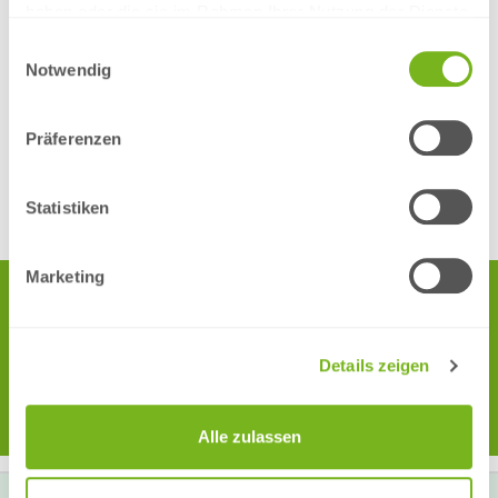
haben oder die sie im Rahmen Ihrer Nutzung der Dienste
gesammelt haben.
Einwilligungsauswahl
Notwendig
Tischaufsteller von myflyer.de
Präferenzen
Statistiken
Marketing
Haben Sie Fragen oder wünschen eine Beratung? Wir sind gerne für
Sie da – Schreiben Sie uns gerne eine Nachricht per E-Mail an
info@myflyer.de oder in unserem Live-Chat.
Über unsere kostenlose Service-Telefonnummer 0800 55 003 80 (aus
Details zeigen
dem Ausland +49 9561 976 2471) erreichen Sie uns von Montag bis
Donnerstag von 8:00 Uhr bis 17:00 Uhr und freitags von 08:00 Uhr bis
14:00 Uhr.
Alle zulassen
SERVICE