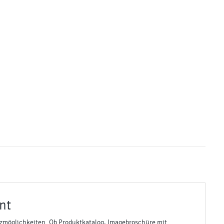
nt
tzmöglichkeiten. Ob Produktkatalog, Imagebroschüre mit