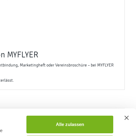
von MYFLYER
rahtbindung, Marketingheft oder Vereinsbroschüre – bei MYFLYER
erlässt.
Alle zulassen
il an info@myflyer.de oder in unserem Live-Chat.
le
 von 8:00 Uhr bis 17:00 Uhr und freitags von 08:00 Uhr bis 14:00 Uhr.