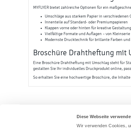
MYFLYER bietet zahlreiche Optionen für ein maßgeschne
Umschläge aus starkem Papier in verschiedenen
Innenteile auf Standard- oder Premiumpapieren
Klappen vorne oder hinten für kreative Gestaltun
Vielfältige Formate und Auflagen – von Kleinseri
Modernste Drucktechnik für brillante Farben und
Broschüre Drahtheftung mit 
Eine Broschüre Drahtheftung mit Umschlag steht für Sta
gestalten Sie Ihr individuelles Druckprodukt online, pas
So erhalten Sie eine hochwertige Broschüre, die Inhalte 
Diese Webseite verwende
Haben Sie Fragen oder wünschen eine Beratung? W
Wir verwenden Cookies, um
Über unsere kostenlose Service-Telefonnummer 0800 55 003 80 (aus dem