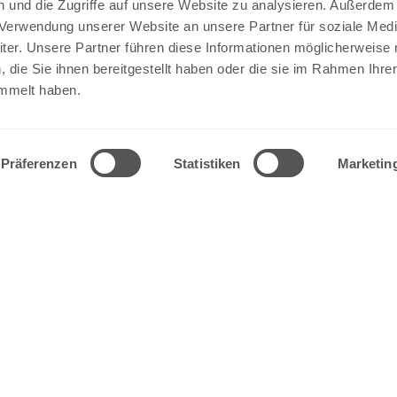
 und die Zugriffe auf unsere Website zu analysieren. Außerdem
r Verwendung unserer Website an unsere Partner für soziale Med
MATIONEN
BEZAHLUNG
er. Unsere Partner führen diese Informationen möglicherweise 
die Sie ihnen bereitgestellt haben oder die sie im Rahmen Ihre
um
mmelt haben.
ne Geschäftsbedingungen
utz
und Kosten
sbelehrung der Onlinedruckerei
er
Präferenzen
Statistiken
Marketin
formität