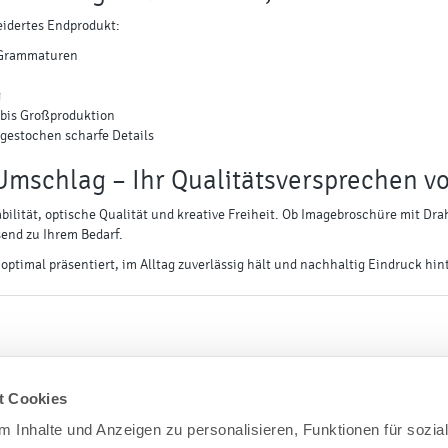
idertes Endprodukt:
 Grammaturen
g
e bis Großproduktion
 gestochen scharfe Details
Umschlag – Ihr Qualitätsversprechen 
bilität, optische Qualität und kreative Freiheit. Ob Imagebroschüre mit D
send zu Ihrem Bedarf.
optimal präsentiert, im Alltag zuverlässig hält und nachhaltig Eindruck hint
t Cookies
ir sind gerne für Sie da – Schreiben Sie uns gerne eine Nachricht per E-Ma
 Inhalte und Anzeigen zu personalisieren, Funktionen für sozia
 Ausland +49 9561 976 2471) erreichen Sie uns von Montag bis Donnerstag