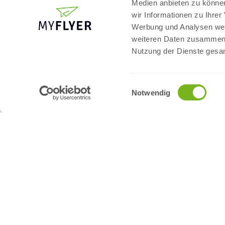
Medien anbieten zu können
wir Informationen zu Ihre
SERVICE
INFOR
Werbung und Analysen weit
weiteren Daten zusammen, 
Bestellvorgang
Impress
Nutzung der Dienste gesa
Datencheck
Allgemei
Druckdatenerstellung
Datensch
Grafikservice
Versand 
Individualanfragen
Widerruf
Einwilligungsauswahl
Mappenfüllhöhe
Newslett
Notwendig
Printrechner
PPWR-Kon