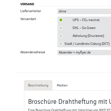
VERSAND
Lieferverteiler
ohne
Versandart
UPS – CO₂-neutral
DHL – Go Green
Abholung (Druckerei)
Stadt / Landkreis Coburg (DCT)
Absenderadresse
Absender = myflyer.de
Beschreibung
Medien
Broschüre Drahtheftung mit U
Eine Broschüre Drahtheftung mit Umschlag von MYFLYER 