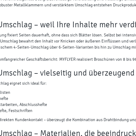
robuster Metallklammern und verstärktem Umschlag entstehen Druckprodukte
Umschlag – weil Ihre Inhalte mehr verd
ng fixiert Seiten dauerhaft, ohne dass sich Blätter lösen. Selbst bei intens
 Umschlag bewahrt den Inhalt vor Knicken oder äußeren Einflüssen und ver
ischem 4-Seiten-Umschlag über 6-Seiten-Varianten bis hin zu Umschlag mit 
umfangreicher Geschäftsbericht: MYFLYER realisiert Broschüren von 8 bis 9
Umschlag – vielseitig und überzeugend
ag eignet sich ideal für:
listen
hefte
tarbeiten, Abschlusshefte
fte, Festschriften
 direkten Kundenkontakt – überzeugt die Kombination aus Drahtbindung und
Umschlag – Materialien, die beeindruc