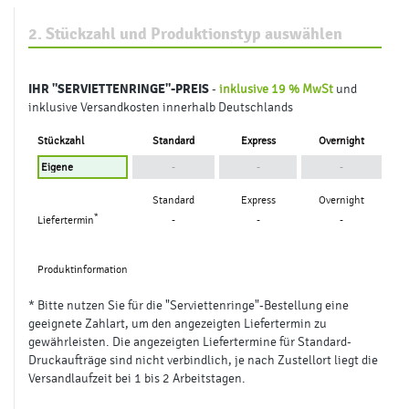
300g Bilderdruck
Papierart
glänzend
matt
Farbigkeit
4/4 farbig (Euroskala)
Veredelung
keine Veredelung
Sorten
1 Sorte
SERVICE UND OPTIONEN
Belegexemplar