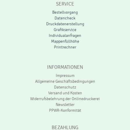
mit einem Druckmotiv oder lassen Sie Ihr Logo am
Platz des Gastes wirken. Insbesondere für Events
können Sie Serviettenringe günstig bedrucken lassen.
Bereits ab 25 Stück in mehreren Sorten können Sie die
individuellen Serviettenringe bei myflyer.de günstig
anfertigen. So können Sie Ihre Gäste etwa bei
Firmenevents, Hochzeiten, Jubiläen oder
Geburtstagen besonders beeindrucken.
Einen Serviettenring aus
Papier bedrucken – und
eindrucksvoll für Ihre
Gastronomie einsetzen
Setzen Sie individuelle Serviettenringe aus Papier ein,
die Sie bei uns nicht nur bedrucken lassen können.
Konfigurieren Sie sich die Serviettenringe aus Papier
vor dem Bedrucken ganz nach Ihrem Bedarf. So können
Sie zwischen verschiedenen Arten von Papieren
wählen – unter anderem auch Naturpapier – und
entscheiden, ob der Druck matt oder glänzend