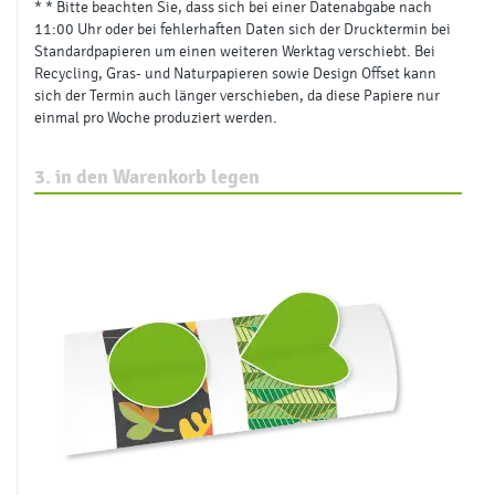
ohne Belegexemplar
Klima-Projekt
Wiederaufforstung
VERSAND
Lieferverteiler
ohne
Versandart
UPS – CO₂-neutral
DHL – Go Green
Abholung (Druckerei)
Absenderadresse
Absender = myflyer.de