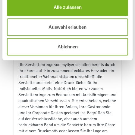
Alle zulassen
Auswahl erlauben
in den Warenkorb legen
Ablehnen
PRODUKTINFORMATIONEN
Versand und Kosten
Angebot / Preisübersicht
Netto-Preise
Fragen zum Artikel
DATENBLÄTTER & DRUCKVORLAGEN
Stanzkontur anzeigen (PDF)
Datenblatt "Herzform"
Datenblatt "Rund"