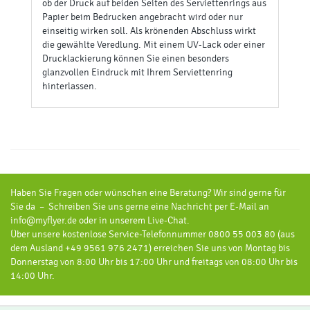
Ihrer Wahl. So können Sie zum Beispiel eventbasierte
Serviettenringe drucken lassen, je vorhandenem
Restaurant eigene Motive wählen oder auch an
aktuelle Wochenkarten angepasste Serviettenringe
einsetzen.
Individuelle Serviettenringe
bedrucken – und positiv in
Auge auffallen
Die Serviettenringe von myflyer.de fallen bereits durch
Ihre Form auf. Ein zusammensteckbares Herz oder ein
traditioneller Weihnachtsbaum umschließt die
Serviette und bietet eine Druckfläche für Ihr
individuelles Motiv. Natürlich bieten wir zudem
Serviettenringe zum Bedrucken mit kreisförmigem und
quadratischen Verschluss an. Sie entscheiden, welche
dieser Versionen für Ihren Anlass, Ihre Gastronomie
und Ihr Corporate Design geeignet ist. Begrüßen Sie
auf der Verschlussfläche, aber auch auf dem
bedruckbaren Band um die Serviette herum Ihre Gäste