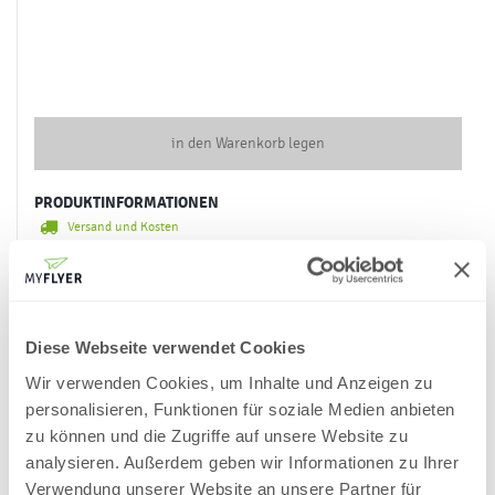
2. Stückzahl und Produktionstyp auswählen
IHR
"SERVIETTENRINGE"
-PREIS
-
inklusive 19 % MwSt
und
inklusive Versandkosten innerhalb Deutschlands
Stückzahl
Standard
Express
Overnight
-
-
-
Standard
Express
Overnight
*
Liefertermin
-
-
-
Diese Webseite verwendet Cookies
Produktinformation
Wir verwenden Cookies, um Inhalte und Anzeigen zu
personalisieren, Funktionen für soziale Medien anbieten
* Bitte nutzen Sie für die "Serviettenringe"-Bestellung eine
zu können und die Zugriffe auf unsere Website zu
geeignete Zahlart, um den angezeigten Liefertermin zu
analysieren. Außerdem geben wir Informationen zu Ihrer
gewährleisten. Die angezeigten Liefertermine für Standard-
Verwendung unserer Website an unsere Partner für
Druckaufträge sind nicht verbindlich, je nach Zustellort liegt die