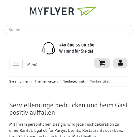
+49 800 55 00 380
Wir sind für Sie da!
Toggle
Menü
navigation
Sie sind hier:
Themenwelten
Werbetechnik
Werbeartikel
Serviettenringe
bedrucken und beim Gast
positiv auffallen
Mit Ihrem persönlichen Design, wird jede Tischdekoration zu
einer Rarität. Egal ob für Partys, Events, Restaurants oder Bars,
Ihre Gäste werden begeistert sein. Mit stilvollen