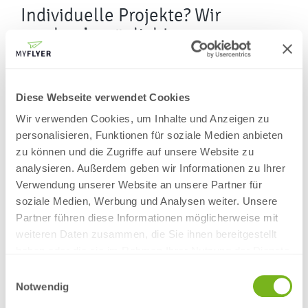
Individuelle Projekte? Wir
machen’s möglich!
Ihr habt eine besondere Idee oder ein außergewöhnliches
Format? Kein Problem!
Unser Team realisiert kreative und maßgeschneiderte
Diese Webseite verwendet Cookies
Drucklösungen – technisch präzise und mit Liebe zum Detail.
Wir verwenden Cookies, um Inhalte und Anzeigen zu
Kontaktiert uns – wir beraten euch persönlich und finden die
personalisieren, Funktionen für soziale Medien anbieten
beste Lösung für eure Projekte.
zu können und die Zugriffe auf unsere Website zu
analysieren. Außerdem geben wir Informationen zu Ihrer
Verwendung unserer Website an unsere Partner für
soziale Medien, Werbung und Analysen weiter. Unsere
Partner führen diese Informationen möglicherweise mit
weiteren Daten zusammen, die Sie ihnen bereitgestellt
haben oder die sie im Rahmen Ihrer Nutzung der Dienste
Passend dazu empfehlen wir:
gesammelt haben.
Einwilligungsauswahl
Notwendig