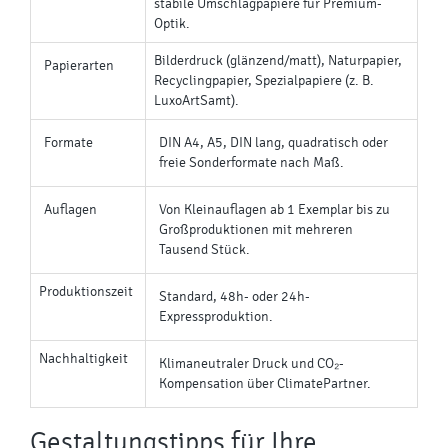
stabile Umschlagpapiere für Premium-
Optik.
Bilderdruck (glänzend/matt), Naturpapier,
Papierarten
Recyclingpapier, Spezialpapiere (z. B.
LuxoArtSamt).
Formate
DIN A4, A5, DIN lang, quadratisch oder
freie Sonderformate nach Maß.
Auflagen
Von Kleinauflagen ab 1 Exemplar bis zu
Großproduktionen mit mehreren
Tausend Stück.
Produktionszeit
Standard, 48h- oder 24h-
Expressproduktion.
Nachhaltigkeit
Klimaneutraler Druck und CO₂-
Kompensation über ClimatePartner.
Gestaltungstipps für Ihre