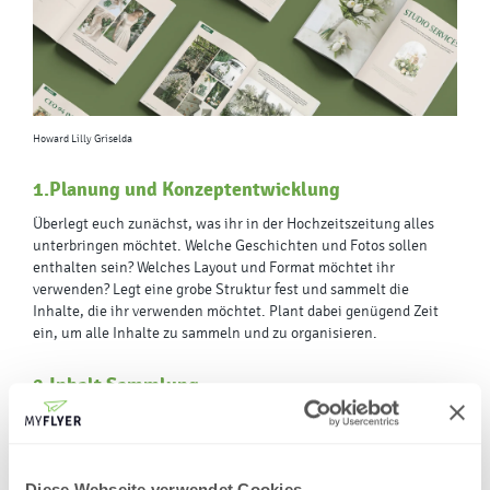
Howard Lilly Griselda
1.Planung und Konzeptentwicklung
Überlegt euch zunächst, was ihr in der Hochzeitszeitung alles
unterbringen möchtet. Welche Geschichten und Fotos sollen
enthalten sein? Welches Layout und Format möchtet ihr
verwenden? Legt eine grobe Struktur fest und sammelt die
Inhalte, die ihr verwenden möchtet. Plant dabei genügend Zeit
ein, um alle Inhalte zu sammeln und zu organisieren.
2.Inhalt Sammlung
Sammelt Bilder, Texte, Kochrezepte und Informationen über das
Brautpaar, wie beispielsweise Fotos aus der Kindheit, lustige
Anekdoten, Informationen über die Hochzeitszeremonie, die
Location, das Menü usw. Fragt auch eure Gäste, ob sie Beiträge
Diese Webseite verwendet Cookies